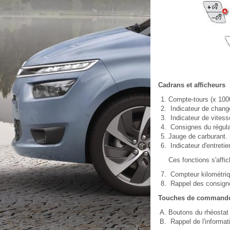
Cadrans et afficheurs
Compte-tours (x 1000
Indicateur de change
Indicateur de vites
Consignes du régulat
Jauge de carburant.
Indicateur d'entretie
Ces fonctions s'affi
Compteur kilométriqu
Rappel des consigne
Touches de command
Boutons du rhéostat 
Rappel de l'informati