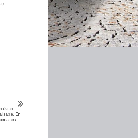
r).
n écran
lisable. En
certaines