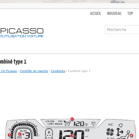
ACCUEIL
NOUVEAU
TOP
ombiné type 1
 C4 Picasso
/
Contrôle de marche
/
Combinés
/ Combiné type 1