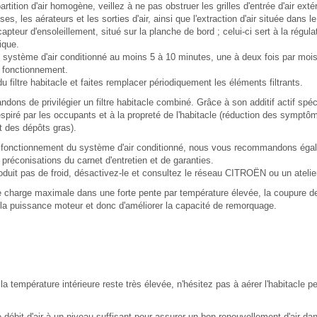
rtition d'air homogène, veillez à ne pas obstruer les grilles d'entrée d'air exté
es, les aérateurs et les sorties d'air, ainsi que l'extraction d'air située dans le
pteur d'ensoleillement, situé sur la planche de bord ; celui-ci sert à la régula
ique.
e système d'air conditionné au moins 5 à 10 minutes, une à deux fois par mois
e fonctionnement.
u filtre habitacle et faites remplacer périodiquement les éléments filtrants.
ns de privilégier un filtre habitacle combiné. Grâce à son additif actif spécif
 respiré par les occupants et à la propreté de l'habitacle (réduction des symptô
 des dépôts gras).
 fonctionnement du système d'air conditionné, nous vous recommandons égale
 préconisations du carnet d'entretien et de garanties.
duit pas de froid, désactivez-le et consultez le réseau CITROËN ou un atelier
e charge maximale dans une forte pente par température élevée, la coupure de 
la puissance moteur et donc d'améliorer la capacité de remorquage.
, la température intérieure reste très élevée, n'hésitez pas à aérer l'habitacle 
ébit d'air à un niveau suffisant pour assurer un bon renouvellement d'air dans