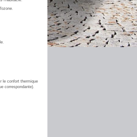
d'ozone.
le.
r le confort thermique
que correspondante).