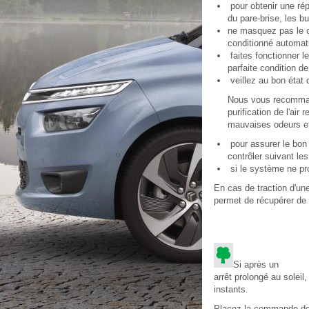
pour obtenir une répa
du pare-brise, les bus
ne masquez pas le ca
conditionné automat
faites fonctionner l
parfaite condition d
veillez au bon état d
Nous vous recommando
purification de l'air
mauvaises odeurs et
pour assurer le bon
contrôler suivant les
si le système ne pro
En cas de traction d'un
permet de récupérer de 
Si après un
arrêt prolongé au soleil
instants.
Placez la commande de d