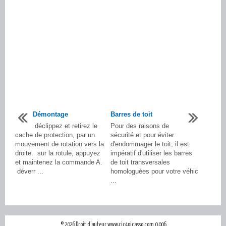
Démontage
Barres de toit
déclippez et retirez le
Pour des raisons de
cache de protection, par un
sécurité et pour éviter
mouvement de rotation vers la
d'endommager le toit, il est
droite. sur la rotule, appuyez
impératif d'utiliser les barres
et maintenez la commande A.
de toit transversales
déverr ...
homologuées pour votre véhic
...
© 2026 Droit d'auteur www.cic4picasso.com 0.006