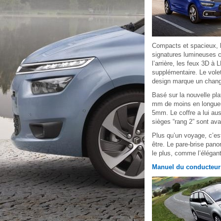
Compacts et spacieux, l
signatures lumineuses c
l’arrière, les feux 3D à
supplémentaire. Le vole
design marque un chan
Basé sur la nouvelle pl
mm de moins en longueur
5mm. Le coffre a lui aus
sièges “rang 2” sont a
Plus qu’un voyage, c’es
être. Le pare-brise panor
le plus, comme l’élégan
Manuel du conducteur