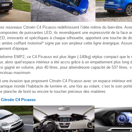
es nouveaux Citroën C4 Picasso redéfinissent l’idée même du bien-être. Avec
omposées de puissantes LED, ils revendiquent une expressivité de la face av
 LED, innovants et spécifiques à chaque silhouette, apportent une touche de dis
t arrière coiffant motorisé* signe par son ampleur cette ligne énergique. Ass
gement d’époque.
ateforme EMP2, ce C4 Picasso est plus léger (-140kg) etplus compact que le
, alors quel’espace intérieur a été accru grâce à un empattement plus long 
si gagné en volume, plus 40 litres, pour atteindreune capacité de 537 litres, vo
vancésau maximum.
t une évasion que proposent Citroën C4 Picasso avec un espace intérieur ent
amique inonde l’habitacle de lumière et, une fois au volant, c’est le soin porté
te planche de bord ou encore le toucher précieux des matières.
 Citroën C4 Picasso