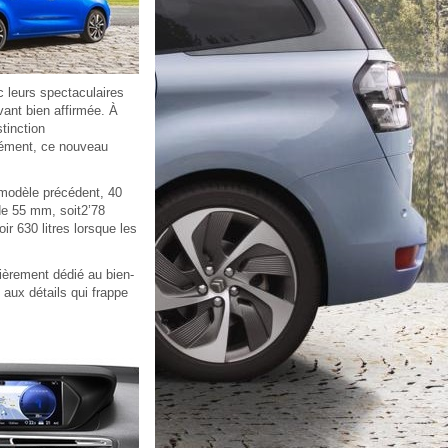
 leurs spectaculaires
ant bien affirmée. À
tinction
urément, ce nouveau
 modèle précédent, 40
de 55 mm, soit2’78
ir 630 litres lorsque les
ièrement dédié au bien-
 aux détails qui frappe