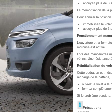
appuyez plus de 3 s
La mémorisation de la p
Pour annuler la positio
immobilisez le volet 
appuyez plus de 3 s
Fonctionnement manu
L'ouverture et la ferme
motorisé est activé.
Lors des manoeuvres man
vérins. Une résistance à
Réinitialisation du vol
Cette opération est néc
recharge de la batterie, .
ouvrez le volet à la 
fermez complètement
Si le problème persiste,
Précautions