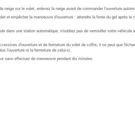
e neige sur le volet, enlevez la neige avant de commander l'ouverture automa
olet et empêcher la manoeuvre d'ouverture : attendre la fonte du gel après le 
le dans une station automatique, n'oubliez pas de verrouiller votre véhicule af
essives d'ouverture et de fermeture du volet de coffre, il se peut que l'éch
us l'ouverture ni la fermeture de celui-ci.
teur sans effectuer de manoeuvre pendant dix minutes.