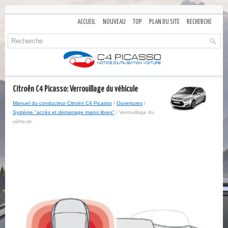
ACCUEIL
NOUVEAU
TOP
PLAN DU SITE
RECHERCHE
Citroën C4 Picasso: Verrouillage du véhicule
Manuel du conducteur Citroën C4 Picasso
/
Ouvertures
/
Système "accès et démarrage mains libres"
/ Verrouillage du
véhicule