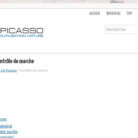
ACCUEIL
NOUVEAU
TOP
ontrôle de marche
 C4 Picasso
/ Contrôle de marche
uces
général
tte tactile
conduite"