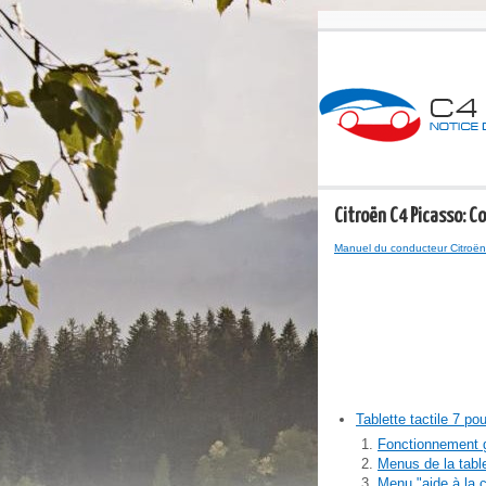
Citroën C4 Picasso: C
Manuel du conducteur Citroën
Tablette tactile 7 po
Fonctionnement 
Menus de la table
Menu "aide à la 