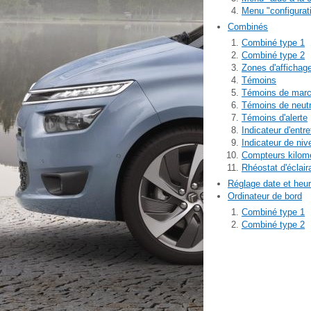
Menu "configurat
Combinés
Combiné type 1
Combiné type 2
Zones d'affichag
Témoins
Témoins de mar
Témoins de neutr
Témoins d'alerte
Indicateur d'entre
Indicateur de niv
Compteurs kilom
Rhéostat d'éclair
Réglage date et heu
Ordinateur de bord
Combiné type 1
Combiné type 2