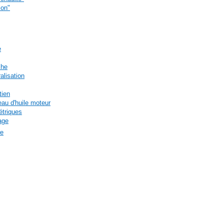
ion"
e
che
alisation
tien
eau d'huile moteur
étriques
age
re