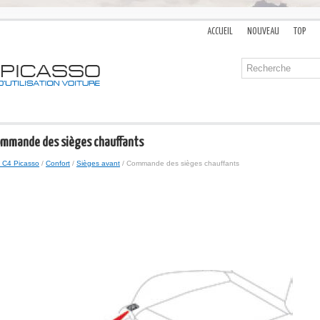
ACCUEIL
NOUVEAU
TOP
Commande des sièges chauffants
 C4 Picasso
/
Confort
/
Sièges avant
/ Commande des sièges chauffants