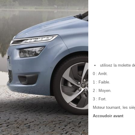
utilisez la molette d
0 : Arrêt.
1 : Faible.
2 : Moyen.
3 : Fort.
Moteur tournant, les si
Accoudoir avant